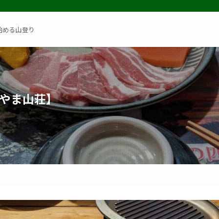
始める山登り
やま山荘】