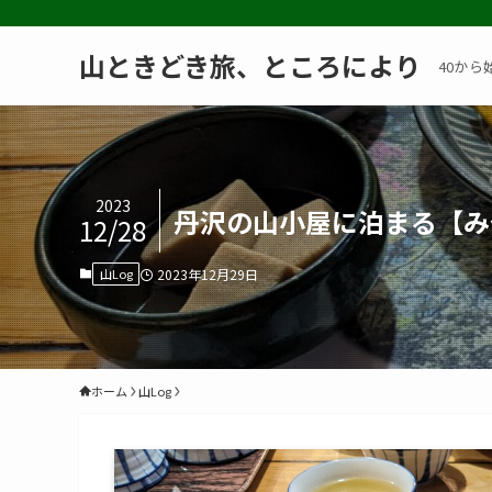
山ときどき旅、ところにより
40から
2023
丹沢の山小屋に泊まる【み
12/28
山Log
2023年12月29日
ホーム
山Log