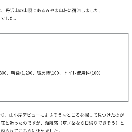
と、丹沢山の山頂にあるみやま山荘に宿泊しました。
きでした。
1,800、朝食\1,200、暖房費\100、トイレ使用料\100）
なり、山小屋デビューによさそうなところを探して見つけたのが
山荘と迷ったのですが、距離感（塔ノ岳なら日帰りできそう）と
に釣られてこちらに決めました。