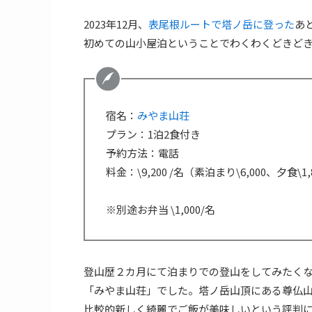
2023年12月、
表尾根ルートで塔ノ岳に登った
あ
初めての山小屋泊ということでわくわくどきど
宿名：
みやま山荘
プラン：1泊2食付き
予約方法：電話
料金：\9,200 /名（素泊まり\6,000、夕食\
※別途お弁当 \1,000/名
登山歴２カ月にて泊まりでの登山をしてみたく
「みやま山荘」でした。塔ノ岳山頂にある尊仏
比較的新しく綺麗でご飯が美味しいという評判