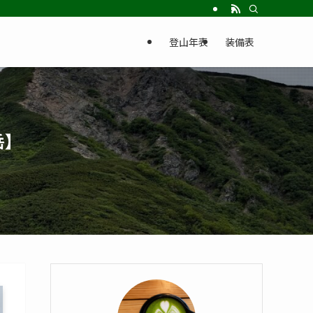
登山年表
装備表
岳】