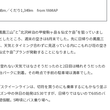
m／くだり1,349m from YAMAP
鳳凰三山”と”北沢峠泊の甲斐駒ヶ岳＆仙丈ケ岳”を狙っていまし
としたところ、週末の空きは8月末でした。先に日帰りの鳳凰三
が、天気とタイミング合わずに見送っている内にこもれび荘の空き
仙丈ケ岳”プランが発動することになりました。
登れない天気ではなさそうだったのと2日目は晴れそうだったの
台パークに到着。その時点で手前の駐車場は満車でした。
プスクイーンラインは、切符を買うのにも乗車するにもかなり並ぶ
ン中の休日の始発は5:30ですが、日帰りではないので6:05のバ
間仮眠。5時頃にバス乗り場へ。