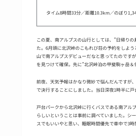
タイム8時間33分／距離10.3km／のぼり1,348
この夏、南アルプスの山行としては、”日帰りの
た。6月頭に北沢峠のこもれび荘の予約をしよう
山で南アルプスデビューだなと思ってたのです
を見つけて確保。先に”北沢峠泊の甲斐駒ヶ岳＆
前夜、天気予報はかなり微妙で悩んだんですが、
で決行することにしました。当日深夜1時半に戸
戸台パークから北沢峠に行くバスである南アル
らしいということは事前に調べていました。シーズ
スでもいいやと思い、睡眠時間優先で車中で3時