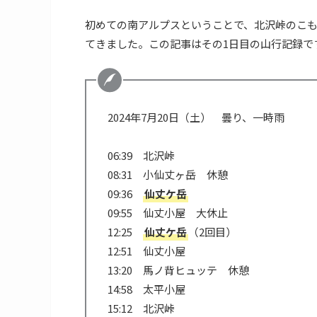
初めての南アルプスということで、北沢峠のこも
てきました。この記事はその1日目の山行記録で
2024年7月20日（土） 曇り、一時雨
06:39 北沢峠
08:31 小仙丈ヶ岳 休憩
09:36
仙丈ケ岳
09:55 仙丈小屋 大休止
12:25
仙丈ケ岳
（2回目）
12:51 仙丈小屋
13:20 馬ノ背ヒュッテ 休憩
14:58 太平小屋
15:12 北沢峠