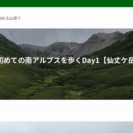
始める山登り
初めての南アルプスを歩くDay1【仙丈ケ