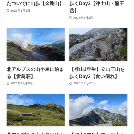
たついでに山歩【金剛山】
歩くDay3【浄土山・龍王
岳】
2026年1月6日
2026年1月3日
北アルプスの山小屋に泊ま
【登山1年生】立山三山を
る【雷鳥荘】
歩くDay2【食い倒れ】
2025年11月30日
2025年11月24日