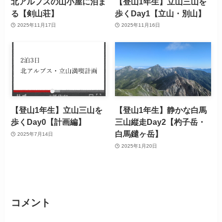
北アルプスの山小屋に泊ま
【登山1年生】立山三山を
る【剣山荘】
歩くDay1【立山・別山】
2025年11月17日
2025年11月16日
【登山1年生】立山三山を
【登山1年生】静かな白馬
歩くDay0【計画編】
三山縦走Day2【杓子岳・
白馬鑓ヶ岳】
2025年7月14日
2025年1月20日
コメント