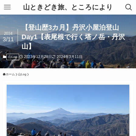
山ときどき旅、ところにより
【登山歴3カ月】丹沢小屋泊登山
2024
Day1【表尾根で行く塔ノ岳・丹沢
3/11
山】
2023年12月28日
2024年3月11日
山Log
ホーム
山Log