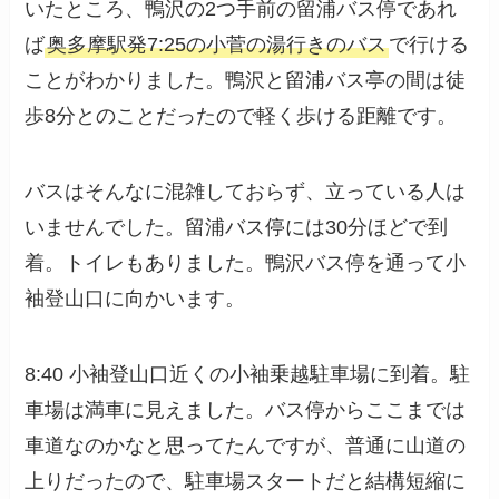
いたところ、鴨沢の2つ手前の留浦バス停であれ
ば
奥多摩駅発7:25の小菅の湯行きのバス
で行ける
ことがわかりました。鴨沢と留浦バス亭の間は徒
歩8分とのことだったので軽く歩ける距離です。
バスはそんなに混雑しておらず、立っている人は
いませんでした。留浦バス停には30分ほどで到
着。トイレもありました。鴨沢バス停を通って小
袖登山口に向かいます。
8:40 小袖登山口近くの小袖乗越駐車場に到着。駐
車場は満車に見えました。バス停からここまでは
車道なのかなと思ってたんですが、普通に山道の
上りだったので、駐車場スタートだと結構短縮に