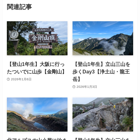
関連記事
【登山1年生】大阪に行っ
【登山1年生】立山三山を
たついでに山歩【金剛山】
歩くDay3【浄土山・龍王
岳】
2026年1月6日
2026年1月3日