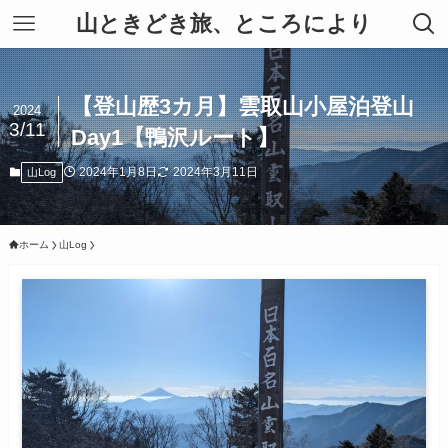
山ときどき旅、ところにより
【登山歴3カ月】雲取山小屋泊登山
2024
3/11
Day1【鴨沢ルート】
2024年1月8日
2024年3月11日
山Log
ホーム
山Log